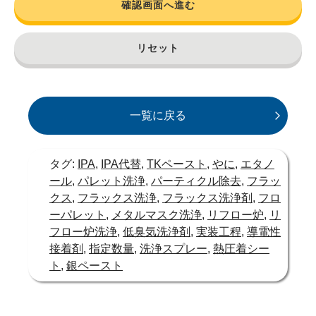
確認画面へ進む
リセット
一覧に戻る
タグ:
IPA
,
IPA代替
,
TKペースト
,
やに
,
エタノ
ール
,
パレット洗浄
,
パーティクル除去
,
フラッ
クス
,
フラックス洗浄
,
フラックス洗浄剤
,
フロ
ーパレット
,
メタルマスク洗浄
,
リフロー炉
,
リ
フロー炉洗浄
,
低臭気洗浄剤
,
実装工程
,
導電性
接着剤
,
指定数量
,
洗浄スプレー
,
熱圧着シー
ト
,
銀ペースト