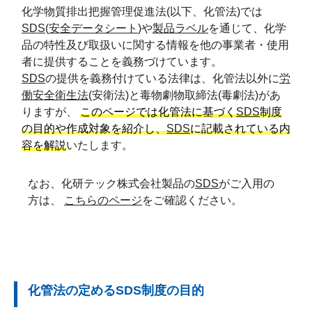
化学物質排出把握管理促進法(以下、化管法)では
SDS
(
安全データシート
)や
製品ラベル
を通じて、化学
品の特性及び取扱いに関する情報を他の事業者・使用
者に提供することを義務づけています。
SDS
の提供を義務付けている法律は、化管法以外に
労
働安全衛生法
(安衛法)と毒物劇物取締法(毒劇法)があ
りますが、
このページでは化管法に基づく
SDS
制度
の目的や作成対象を紹介し、
SDS
に記載されている内
容を解説
いたします。
なお、化研テック株式会社製品の
SDS
がご入用の
方は、
こちらのページ
をご確認ください。
化管法の定めるSDS制度の目的