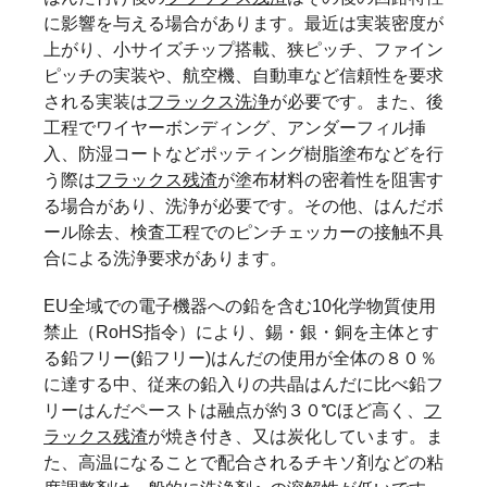
に影響を与える場合があります。最近は実装密度が
上がり、小サイズチップ搭載、狭ピッチ、ファイン
ピッチの実装や、航空機、自動車など信頼性を要求
される実装は
フラックス洗浄
が必要です。また、後
工程でワイヤーボンディング、アンダーフィル挿
入、防湿コートなどポッティング樹脂塗布などを行
う際は
フラックス残渣
が塗布材料の密着性を阻害す
る場合があり、洗浄が必要です。その他、はんだボ
ール除去、検査工程でのピンチェッカーの接触不具
合による洗浄要求があります。
EU全域での電子機器への鉛を含む10化学物質使用
禁止（RoHS指令）により、錫・銀・銅を主体とす
る鉛フリー(鉛フリー)はんだの使用が全体の８０％
に達する中、従来の鉛入りの共晶はんだに比べ鉛フ
リーはんだペーストは融点が約３０℃ほど高く、
フ
ラックス残渣
が焼き付き、又は炭化しています。ま
た、高温になることで配合されるチキソ剤などの粘