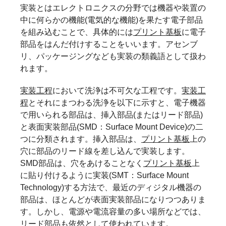
実装とはエレクトロニクスの分野では機器や装置の
中に何らかの機能(電気的な機能)を果たす電子部品
を組み込むことで、具体的には
プリント基板
に電子
部品をはんだ付けすることをいいます。アセンブ
リ、パッケージングなども実装の類義語として扱わ
れます。
実装工程
において洗浄は不可欠な工程です。
実装工
程
とそれにまつわる洗浄を以下に示すと、電子機器
で用いられる部品は、挿入部品(またはリード部品)
と表面実装部品(SMD：Surface Mount Device)の二
つに分類されます。挿入部品は、
プリント基板
上の
穴に部品のリード線を差し込んで実装します。
SMD部品は、穴をあけることなく
プリント基板
上
に貼り付けるように実装(SMT：Surface Mount
Technology)する方法で、最近のディジタル機器の
部品は、ほとんどが表面実装部品になりつつありま
す。しかし、電源や電流容量の多い場所などでは、
リード部品も依然として使われています。