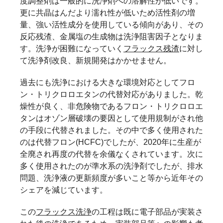
度調整剤は一般的に洗浄剤への溶解性が低いです。
更に共晶はんだより濡れ性が低いため活性剤の増
量、強い活性成分を使用している傾向があり、その
反応残渣、金属塩の生成物は洗浄阻害因子となりま
す。洗浄が困難になっていく
フラックス残渣
に対し
て洗浄剤改良、新規開発はかかせません。
過去にも洗浄における大きな環境対応としてフロ
ン・トリクロロエタンの代替対応がありました。乾
燥性が良く、非危険物であるフロン・トリクロロエ
タンはオゾン層破壊の要因として使用規制がされ他
の手段に代替されました。その中で多く使用された
のは代替フロン(HCFC)でしたが、2020年に生産が
全廃され再度の代替を余儀なくされています。次に
多く使用されたのが準水系の洗浄剤でしたが、排水
問題、洗浄液の更新頻度が多いこと等から近年その
シェアを減じています。
この
フラックス洗浄
の工程は既に電子部品が実装さ