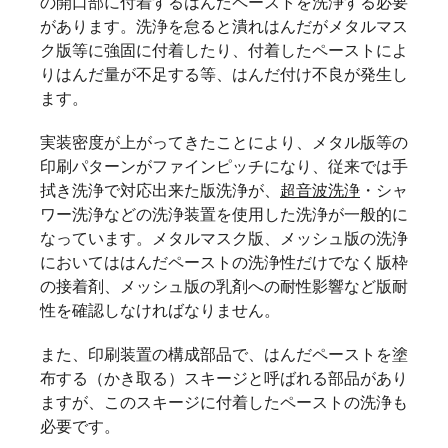
の開口部に付着するはんだペーストを洗浄する必要
があります。洗浄を怠ると潰れはんだがメタルマス
ク版等に強固に付着したり、付着したペーストによ
りはんだ量が不足する等、はんだ付け不良が発生し
ます。
実装密度が上がってきたことにより、メタル版等の
印刷パターンがファインピッチになり、従来では手
拭き洗浄で対応出来た版洗浄が、
超音波洗浄
・シャ
ワー洗浄などの洗浄装置を使用した洗浄が一般的に
なっています。メタルマスク版、メッシュ版の洗浄
においてははんだペーストの洗浄性だけでなく版枠
の接着剤、メッシュ版の乳剤への耐性影響など版耐
性を確認しなければなりません。
また、印刷装置の構成部品で、はんだペーストを塗
布する（かき取る）スキージと呼ばれる部品があり
ますが、このスキージに付着したペーストの洗浄も
必要です。