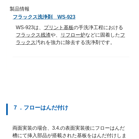
製品情報
フラックス洗浄剤 WS-923
WS-923は、
プリント基板
の手洗浄工程における
フラックス残渣
や、
リフロー炉
などに固着した
フ
ラックス
汚れを強力に除去する洗浄剤です。
７．フローはんだ付け
両面実装の場合、3.4.の表面実装後にフローはんだ
槽にて挿入部品が搭載された基板をはんだ付けしま