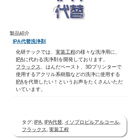
製品紹介
IPA代替洗浄剤
化研テックでは、
実装工程
の様々な洗浄用に、
IPA
に代わる洗浄剤を開発しております。
フラックス
、はんだペースト、3Dプリンターで
使用するアクリル系樹脂などの洗浄に使用する
IPA
を代替したい！というお声をたくさんいただ
いています。
タグ:
IPA
,
IPA代替
,
イソプロピルアルコール
,
フラックス
,
実装工程