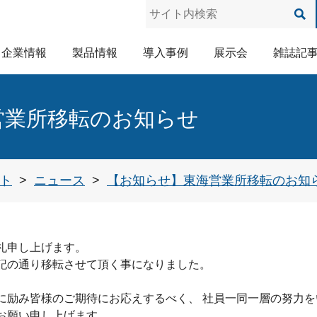
企業情報
製品情報
導入事例
展示会
雑誌記
導電性接着剤・銀ペースト
低温硬化・高信頼性ペースト
エレクトロニクスにおける洗浄
フラックス洗浄性の評価方法
化合物の総称のアルコール
パーティクル除去用洗浄剤
超音波洗浄に適した低VOC・一液洗浄剤
TK銀粉を使った導電性接着剤とは
営業所移転のお知らせ
ト
ニュース
【お知らせ】東海営業所移転のお知
礼申し上げます。
記の通り移転させて頂く事になりました。
に励み皆様のご期待にお応えするべく、 社員一同一層の努力
お願い申し上げます。