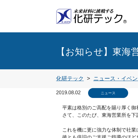
インターネプコンジャパン展
実装プロセステクノロジー展
実装・組立プロセス技術(MUSUBI)展
低VOC・高機能フラックス洗浄剤
環境対応型パーティクル除去システム
メタルマスクの印刷プロセス
【お知らせ】東海
化研テック
ニュース・イベン
2019.08.02
ニュース
平素は格別のご高配を賜り厚く御
さて、このたび、東海営業所を下
これを機に更に強力な体制で社業
後とも倍旧のご支援ご指導のほど