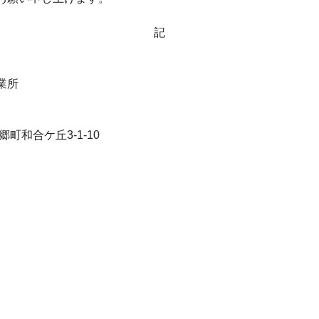
記
業所
町和合ケ丘3-1-10