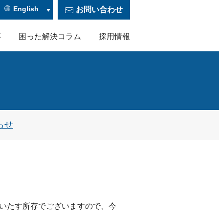
English
お問い合わせ
事
困った解決コラム
採用情報
特殊形状銀粉を使用した導電性接着剤
らせ
をいたす所存でございますので、今