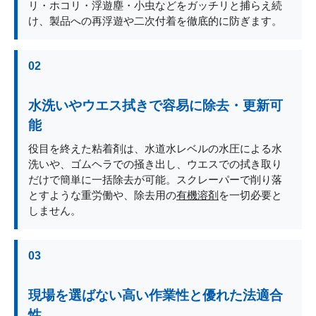
リ・ホコリ・浮遊塵・小虫などをガッチリと捕らえ続
け、製品への再浮遊や二次付着を徹底的に防ぎます。
02
水洗いやウエス拭きで容易に除去・更新可
能
役目を終えた粘着剤は、水道水レベルの水圧による水
洗いや、ゴムヘラでの掻き出し、ウエスでの拭き取り
だけで簡単に一括除去が可能。スクレーパーで削り落
とすような重労働や、除去用の
有機溶剤
を一切必要と
しません。
03
現場を選ばない高い作業性と優れた法適合
性