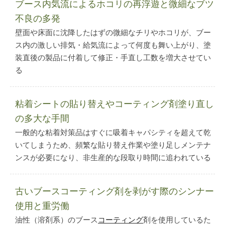
ブース内気流によるホコリの再浮遊と微細なブツ
不良の多発
壁面や床面に沈降したはずの微細なチリやホコリが、ブー
ス内の激しい排気・給気流によって何度も舞い上がり、塗
装直後の製品に付着して修正・手直し工数を増大させてい
る
粘着シートの貼り替えやコーティング剤塗り直し
の多大な手間
一般的な粘着対策品はすぐに吸着キャパシティを超えて乾
いてしまうため、頻繁な貼り替え作業や塗り足しメンテナ
ンスが必要になり、非生産的な段取り時間に追われている
古いブースコーティング剤を剥がす際のシンナー
使用と重労働
油性（溶剤系）のブース
コーティング
剤を使用しているた