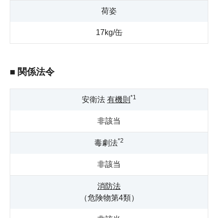
荷姿
17kg/缶
■ 関係法令
*1
安衛法
有機則
非該当
*2
毒劇法
非該当
消防法
（危険物第4類）