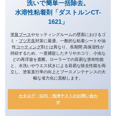
洗いで簡単一括除去。
水溶性粘着剤「ダストルンCT-
1621」
塗装ブース
やセッティングルームの壁面におけるゴ
ミ・
ブツ不良
対策に最適。一般的な粘着シートや油
性
コーティング
剤とは異なり、長期間 高保湿性が
持続するため、一度捕捉したチリやホコリ、小虫な
どの再浮遊を遮断。ローラーでの容易な塗布性能
と、水洗いやウエス拭きによる容易な除去性能を両
立し、塗装直行率の向上とブースメンテナンスの大
幅な省力化に貢献します。
カタログ・SDS・洗浄テストのお問い合わ
せ