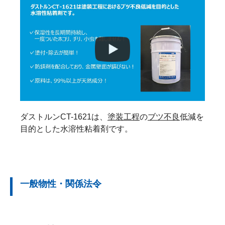
ダストルンCT-1621は、
塗装工程
の
ブツ不良
低減を
目的とした水溶性粘着剤です。
一般物性・関係法令