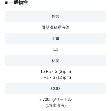
■ 一般物性
外観
微懸濁粘稠液体
比重
1.1
粘度
15 Pa・S (6 rpm)
8 Pa・S (12 rpm)
COD
2,700mg/リットル
(1%水溶液)