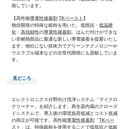
画しています。
【高性能
導電性接着剤
TKペースト
】
独自開発の特殊な銀粉を用いた、低抵抗・
低温硬
化
・
高信頼性
の
導電性接着剤
。はんだ付けができな
い非耐熱部品に最適な新しい導電接着を提案いたし
ます。他社にない技術力でグリーンテクノロジーや
ウエラブル端末などの次世代開発にも貢献していま
す。
見どころ
エレクトロニクス分野向け洗浄システム「マイクロ
クリーナー」を紹介します。再生器内蔵のクローズ
ドシステムで、導入後の環境負荷低減とコスト低減
の両立が可能です。高性能
導電性接着剤
「
TKペー
スト
」は、特殊銀粉を使用することで低抵抗と低銀