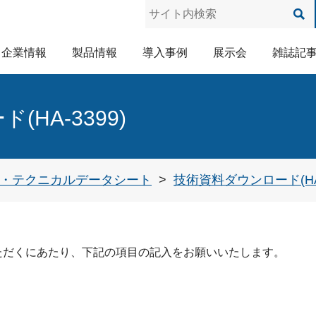
企業情報
製品情報
導入事例
展示会
雑誌記
導電性接着剤・銀ペースト
低温硬化・高信頼性ペースト
エレクトロニクスにおける洗浄
フラックス洗浄性の評価方法
化合物の総称のアルコール
パーティクル除去用洗浄剤
超音波洗浄に適した低VOC・一液洗浄剤
TK銀粉を使った導電性接着剤とは
HA-3399)
・テクニカルデータシート
技術資料ダウンロード(HA-
ただくにあたり、下記の項目の記入をお願いいたします。