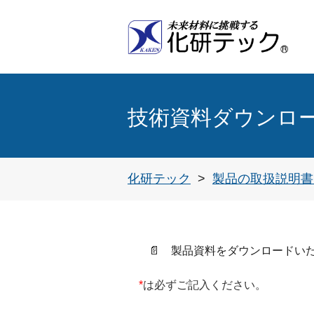
インターネプコンジャパン展
実装プロセステクノロジー展
実装・組立プロセス技術(MUSUBI)展
低VOC・高機能フラックス洗浄剤
環境対応型パーティクル除去システム
メタルマスクの印刷プロセス
技術資料ダウンロード(
化研テック
製品の取扱説明書
📄 製品資料をダウンロードい
*
は必ずご記入ください。