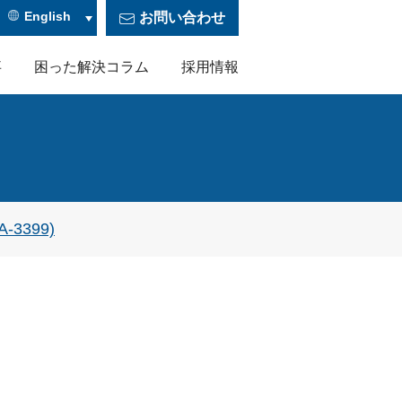
English
お問い合わせ
事
困った解決コラム
採用情報
特殊形状銀粉を使用した導電性接着剤
3399)